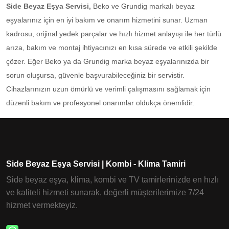
Side Beyaz Eşya Servisi,
Beko ve Grundig markalı beyaz
eşyalarınız için en iyi bakım ve onarım hizmetini sunar. Uzman
kadrosu, orijinal yedek parçalar ve hızlı hizmet anlayışı ile her türlü
arıza, bakım ve montaj ihtiyacınızı en kısa sürede ve etkili şekilde
çözer. Eğer Beko ya da Grundig marka beyaz eşyalarınızda bir
sorun oluşursa, güvenle başvurabileceğiniz bir servistir.
Cihazlarınızın uzun ömürlü ve verimli çalışmasını sağlamak için
düzenli bakım ve profesyonel onarımlar oldukça önemlidir.
Side Beyaz Eşya Servisi | Kombi - Klima Tamiri
Side beyaz eşya, klima, kombi ve TV tamirlerinizde en hızlı
ve kaliteli hizmeti sunarak, değerli müşterilerimize 7/24
hizmet vermekteyiz.