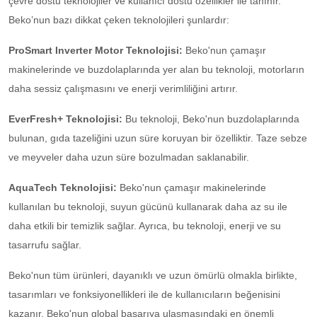
çevre dostu teknolojiler ve kullanıcı dostu özellikler ile tanınır.
Beko’nun bazı dikkat çeken teknolojileri şunlardır:
ProSmart Inverter Motor Teknolojisi:
Beko'nun çamaşır
makinelerinde ve buzdolaplarında yer alan bu teknoloji, motorların
daha sessiz çalışmasını ve enerji verimliliğini artırır.
EverFresh+ Teknolojisi:
Bu teknoloji, Beko'nun buzdolaplarında
bulunan, gıda tazeliğini uzun süre koruyan bir özelliktir. Taze sebze
ve meyveler daha uzun süre bozulmadan saklanabilir.
AquaTech Teknolojisi:
Beko'nun çamaşır makinelerinde
kullanılan bu teknoloji, suyun gücünü kullanarak daha az su ile
daha etkili bir temizlik sağlar. Ayrıca, bu teknoloji, enerji ve su
tasarrufu sağlar.
Beko'nun tüm ürünleri, dayanıklı ve uzun ömürlü olmakla birlikte,
tasarımları ve fonksiyonellikleri ile de kullanıcıların beğenisini
kazanır. Beko'nun global başarıya ulaşmasındaki en önemli