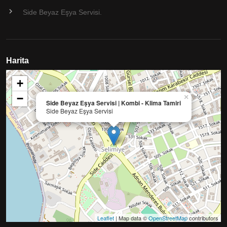
Side Beyaz Eşya Servisi.
Harita
+
−
×
Side Beyaz Eşya Servisi | Kombi - Klima Tamiri
Side Beyaz Eşya Servisi
Leaflet
| Map data ©
OpenStreetMap
contributors