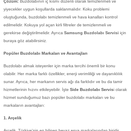
Çözüm:
Buzdolabının iç kısmı düzenli olarak temizlenmeli ve
yiyecekler uygun koşullarda saklanmalıdır. Koku problemi
oluştuğunda, buzdolabı temizlenmeli ve hava kanalları kontrol
edilmelidir. Kokuya yol açan kirli filtreler de temizlenmeli ve
gerekirse değiştirilmelidir. Ayrıca
Samsung Buzdolabı Servisi
için
buraya göz atabilirsiniz.
Popüler Buzdolabı Markaları ve Avantajları
Buzdolabı almak isteyenler için marka tercihi önemli bir konu
olabilir. Her marka farklı özellikler, enerji verimliliği ve dayanıklılık
sunar. Ayrıca, her markanın servis ağı da farklıdır ve bu da tamir
hizmetlerinin hızını etkileyebilir. İşte
Side Buzdolabı Servis
i olarak
hizmet sunduğumuz bazı popüler buzdolabı markaları ve bu
markaların avantajları:
1. Arçelik
Arçelik, Türkiye'nin en bilinen beyaz eşya markalarından biridir.