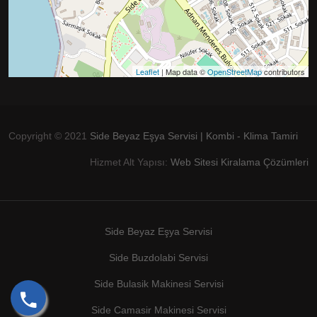
Leaflet
| Map data ©
OpenStreetMap
contributors
Copyright © 2021
Side Beyaz Eşya Servisi | Kombi - Klima Tamiri
Hizmet Alt Yapısı:
Web Sitesi Kiralama Çözümleri
Side Beyaz Eşya Servisi
Side Buzdolabi Servisi
Side Bulasik Makinesi Servisi
Side Camasir Makinesi Servisi