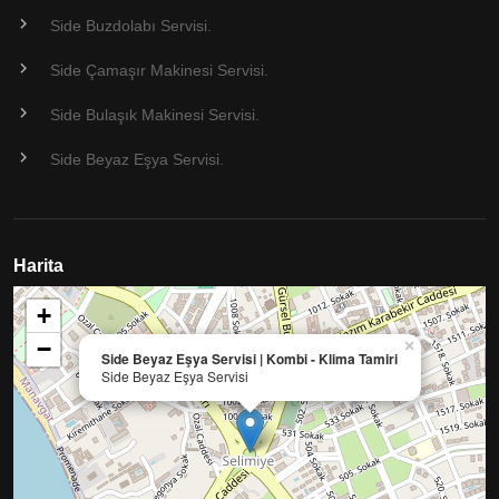
Side Buzdolabı Servisi.
Side Çamaşır Makinesi Servisi.
Side Bulaşık Makinesi Servisi.
Side Beyaz Eşya Servisi.
Harita
+
−
×
Side Beyaz Eşya Servisi | Kombi - Klima Tamiri
Side Beyaz Eşya Servisi