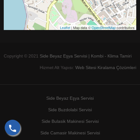
Leaflet
| Map data ©
OpenStreetMap
contributors
Copyright © 2021
Side Beyaz Eşya Servisi | Kombi - Klima Tamiri
Hizmet Alt Yapısı:
Web Sitesi Kiralama Çözümleri
Side Beyaz Eşya Servisi
Side Buzdolabi Servisi
Side Bulasik Makinesi Servisi
Side Camasir Makinesi Servisi