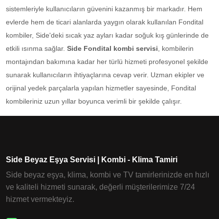
sistemleriyle kullanıcıların güvenini kazanmış bir markadır. Hem
evlerde hem de ticari alanlarda yaygın olarak kullanılan Fondital
kombiler, Side'deki sıcak yaz ayları kadar soğuk kış günlerinde de
etkili ısınma sağlar.
Side Fondital kombi servisi
, kombilerin
montajından bakımına kadar her türlü hizmeti profesyonel şekilde
sunarak kullanıcıların ihtiyaçlarına cevap verir. Uzman ekipler ve
orijinal yedek parçalarla yapılan hizmetler sayesinde, Fondital
kombileriniz uzun yıllar boyunca verimli bir şekilde çalışır.
Side Beyaz Eşya Servisi | Kombi - Klima Tamiri
Side beyaz eşya, klima, kombi ve TV tamirlerinizde en hızlı
ve kaliteli hizmeti sunarak, değerli müşterilerimize 7/24
hizmet vermekteyiz.