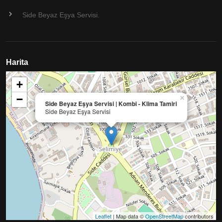
Side Beyaz Eşya Servisi.
Harita
+
−
×
Side Beyaz Eşya Servisi | Kombi - Klima Tamiri
Side Beyaz Eşya Servisi
Leaflet
| Map data ©
OpenStreetMap
contributors