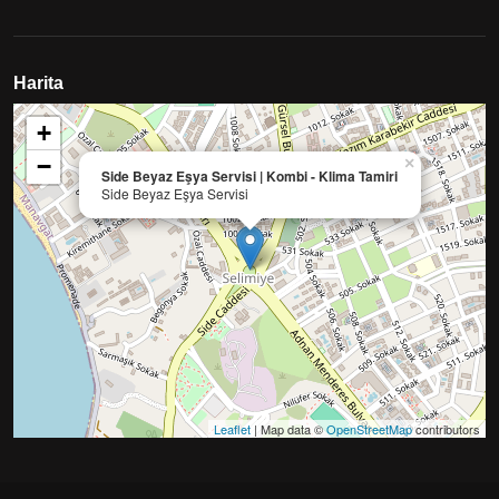
Harita
+
−
×
Side Beyaz Eşya Servisi | Kombi - Klima Tamiri
Side Beyaz Eşya Servisi
Leaflet
| Map data ©
OpenStreetMap
contributors