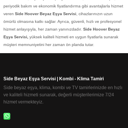
periyodik bakım ve ekonomik fiyatlandırma gibi avantajlarla hizmet
veren
Side Hoover Beyaz Eşya Servisi
, cihazlarınızın uzun
ömürlü olmasına katkı sağlar. Ayrıca, güvenli, hızlı ve profesyonel
hizmet anlayışıyla, her zaman yanınızdadır.
Side Hoover Beyaz
Eşya Servisi,
yüksek kaliteli hizmeti en uygun fiyatlarla sunarak
müşteri memnuniyetini her zaman ön planda tutar.
Side Beyaz Eşya Servisi | Kombi - Klima Tamiri
Side beyaz eşya, klima, kombi ve TV tamirlerinizde en hızlı
ve kaliteli hizmeti sunarak, değerli müşterilerimize 7/24
hizmet vermekteyiz.