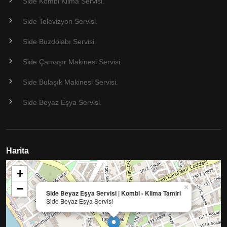
Side Kombi Klima Servisi.
Side Televizyon Servisi.
Side Buzdolabı Servisi.
Side Çamaşır Makinesi Servisi.
Side Bulaşık Makinesi Servisi.
Side Beyaz Eşya Servisi.
Harita
+
−
×
Side Beyaz Eşya Servisi | Kombi - Klima Tamiri
Side Beyaz Eşya Servisi