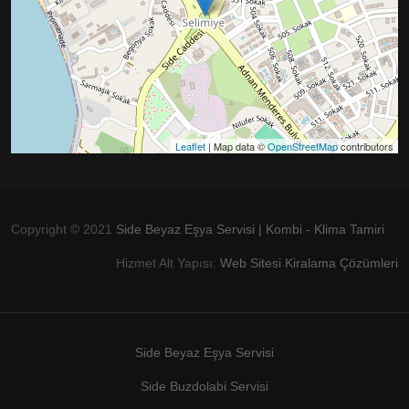
Leaflet
| Map data ©
OpenStreetMap
contributors
Copyright © 2021
Side Beyaz Eşya Servisi | Kombi - Klima Tamiri
Hizmet Alt Yapısı:
Web Sitesi Kiralama Çözümleri
Side Beyaz Eşya Servisi
Side Buzdolabi Servisi