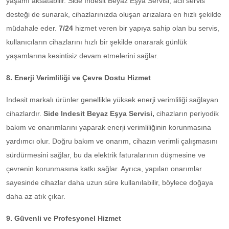
yaşamı aksatabilir. Side Indesit Beyaz Eşya Servisi, acil servis
desteği de sunarak, cihazlarınızda oluşan arızalara en hızlı şekilde
müdahale eder.
7/24
hizmet veren bir yapıya sahip olan bu servis,
kullanıcıların cihazlarını hızlı bir şekilde onararak günlük
yaşamlarına kesintisiz devam etmelerini sağlar.
8. Enerji Verimliliği ve Çevre Dostu Hizmet
Indesit markalı ürünler genellikle yüksek enerji verimliliği sağlayan
cihazlardır.
Side Indesit Beyaz Eşya Servisi,
cihazların periyodik
bakım ve onarımlarını yaparak enerji verimliliğinin korunmasına
yardımcı olur. Doğru bakım ve onarım, cihazın verimli çalışmasını
sürdürmesini sağlar, bu da elektrik faturalarının düşmesine ve
çevrenin korunmasına katkı sağlar. Ayrıca, yapılan onarımlar
sayesinde cihazlar daha uzun süre kullanılabilir, böylece doğaya
daha az atık çıkar.
9. Güvenli ve Profesyonel Hizmet