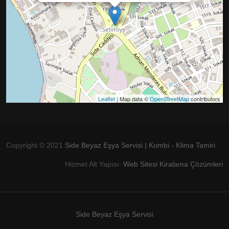
Leaflet
| Map data ©
OpenStreetMap
contributors
Copyright © 2021
Side Beyaz Eşya Servisi | Kombi - Klima Tamiri
Hizmet Alt Yapısı:
Web Sitesi Kiralama Çözümleri
Side Beyaz Eşya Servisi