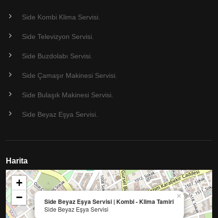
Side Kombi Klima Servisi.
Side Televizyon Servisi.
Side Buzdolabı Servisi.
Side Çamaşır Makinesi Servisi.
Side Bulaşık Makinesi Servisi.
Side Beyaz Eşya Servisi.
Harita
+
−
×
Side Beyaz Eşya Servisi | Kombi - Klima Tamiri
Side Beyaz Eşya Servisi